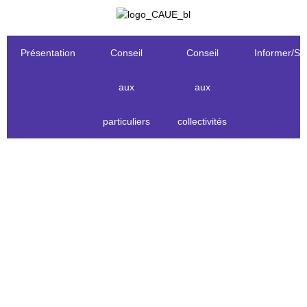
Présentation
Conseil
Conseil
Informer/Se
aux
aux
particuliers
collectivités