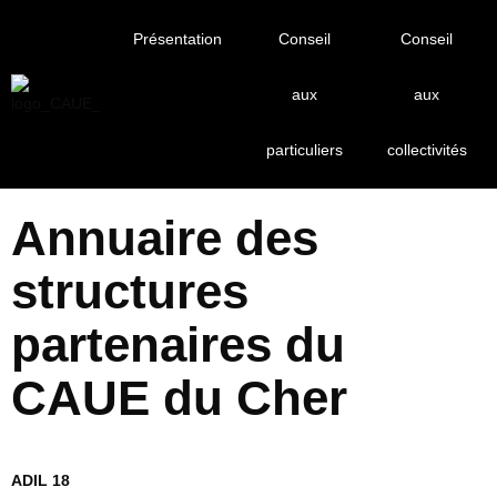
Présentation
Conseil
Conseil
aux
aux
Accueil
Conseil aux particuliers
Adresses Utiles
Adresses utiles
particuliers
collectivités
Annuaire des
structures
partenaires du
CAUE du Cher
ADIL 18